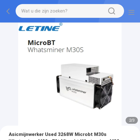
2
/
3
Asicmijnwerker Used 3268W Microbt M30s