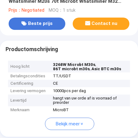
Whatsminer M20s 70t Microbt Whatsminer M32
M31s Asic
Prijs：Negotiated
MOQ：1 stuk
Beste prijs
Contact nu
Productomschrijving
,
3268W Microbt M30s
Hoog licht
,
86T microbt m30s
Asic BTC m30s
Betalingscondities
TT/USDT
Certificering
CE
Levering vermogen
10000pcs per dag
hangt van uw orde af is voorraad of
Levertijd
preorder
Merknaam
MicroBT
Bekijk meer