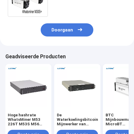
70t Microbt Whatsminer M32
M31s Asic
Doorgaan
Geadviseerde Producten
Hoge hashrate
De
BTC
WhatsMiner M53
Waterkoelingsbitcoin
Mijnbouwmach
226T M53S M56
Mijnwerker van
MicroBT
Waterkoeling Asic
Hydro Cooling Miner
Whatsminer M
Server
van de
100Th 3400W 