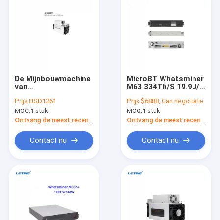
De Mijnbouwmachine
MicroBT Whatsminer
van
M63 334Th/S 19.9J/T
MicroBTwhatsminer
BTC Bitcoin Miner
Prijs:
USD1261
Prijs:
$6888, Can negotiate
M30S++ 106Th ASIC
Hydro Miner
MOQ:
1 stuk
MOQ:
1 stuk
met Algoritme sha-
256
Ontvang de meest recente Prijs
Ontvang de meest recente Prijs
Contact nu
Contact nu
Thuis
Producten
Video's