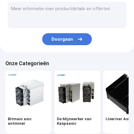
Microbt whatsminer
Nieuwe Asic Miner
De Mijnwerker van Goldshellasic
Doorgaan
Jasmijnwerker
Kanaän Avalon Mijnwerker
Onze Categorieën
De Mijnwerker van Innosiliconasic
iBeLink Mijnwerker
Mijnwerker Graphic Card
gpu-mijnbouwinstallatie
Bitmain asic
De Mijnwerker van
IJseriver Asic
Harde schijfmijnbouw
antminer
Kaspaasic