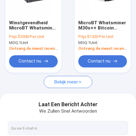
Over ons
Fabriekstocht
Winstgevendheid
MicroBT Whatsminer
MicroBT Whatsminer
M30s++ Bitcoin
Kwaliteitscontrole
M33S+ 222Th/S
Miner 110T met
Prijs:
$3330 Per Unit
Prijs:
$1320 Per Unit
Hydro Cooling 31W/T
voeding
MOQ:
1Unit
MOQ:
1Unit
BTC Miner
Neem contact met ons op
Ontvang de meest recente Prijs
Ontvang de meest recente Prijs
Nieuws
Contact nu
Contact nu
Gevallen
Bekijk meer
Bitmain asic antminer
Laat Een Bericht Achter
We Zullen Snel Antwoorden
De Mijnwerker van Kaspaasic
IJseriver Asic Miner