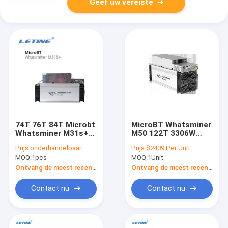
Geef uw vereiste
74T 76T 84T Microbt
MicroBT Whatsminer
Whatsminer M31s+
M50 122T 3306W
82T M31S 80T 64T
Bitcoin Mijnwerker
Prijs:
onderhandelbaar
Prijs:
$2439 Per Unit
whatsminer m31s
Luchtkoeling BTC
MOQ:
1pcs
MOQ:
1Unit
tachtigste
Asic
Mijnbouwmachine
Ontvang de meest recente Prijs
Ontvang de meest recente Prijs
Contact nu
Contact nu