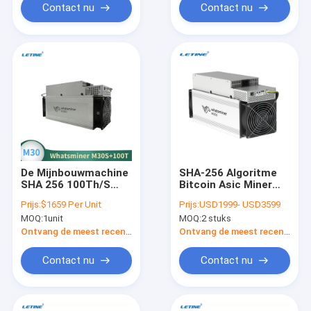
Contact nu
Contact nu
De Mijnbouwmachine
SHA-256 Algoritme
SHA 256 100Th/S
Bitcoin Asic Miner
3400W 102T 104T
MicroBT Whatsminer
Prijs:
$1659 Per Unit
Prijs:
USD1999- USD3599
van
M50S 3300W
MOQ:
1unit
MOQ:
2 stuks
MicroBTwhatsminer
M30S+ ASIC
Ontvang de meest recente Prijs
Ontvang de meest recente Prijs
Contact nu
Contact nu