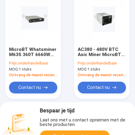
MicroBT Whatsminer
AC380 - 480V BTC
M63S 360T 6660W
Asic Miner MicroBT
BTC Asic Miner met
Whatsminer M66S
Prijs:
onderhandelbaar
Prijs:
onderhandelbaar
PSU
270T 4995W
MOQ:
1 stuks
MOQ:
1 stuks
Ontvang de meest recente Prijs
Ontvang de meest recente Prijs
Contact nu
Contact nu
Bespaar je tijd
Laat ons met u contact opnemen met de
beste producten.