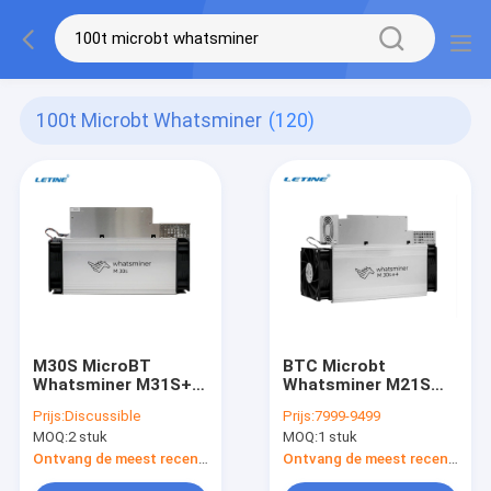
100t Microbt Whatsminer
(120)
M30S MicroBT
BTC Microbt
Whatsminer M31S+
Whatsminer M21S
86Th/S sha-256
M30S++ 112th/S
Prijs:
Discussible
Prijs:
7999-9499
Algoritme 3268W
3472W M31S
MOQ:
2 stuk
MOQ:
1 stuk
M31S M32S M21S
Ontvang de meest recente Prijs
Ontvang de meest recente Prijs