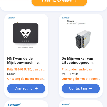
Geef uw vereiste
HNT-van de de
De Mijnwerker van
Mijnbouwmachine
Litecoindogecoin
van Muntstukasic
Bitmain Asic
Prijs:
599-999USD, can be negotiate
Prijs:
onderhandelbaar
het Heliummijnwerker
Antminer L7 9.16Gh
MOQ:
1
MOQ:
1 stuk
Panther X2 12V 2.4Gh
3425W 12V
Wifi
Blockchain
Ontvang de meest recente Prijs
Ontvang de meest recente Prijs
Contact nu
Contact nu