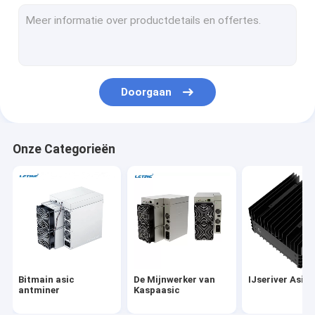
Microbt whatsminer
Nieuwe Asic Miner
De Mijnwerker van Goldshellasic
Doorgaan
Jasmijnwerker
Kanaän Avalon Mijnwerker
Onze Categorieën
De Mijnwerker van Innosiliconasic
iBeLink Mijnwerker
Mijnwerker Graphic Card
gpu-mijnbouwinstallatie
Bitmain asic
De Mijnwerker van
IJseriver Asic
Harde schijfmijnbouw
antminer
Kaspaasic