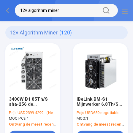
12v Algorithm Miner
(120)
3400W B1 85Th/S
IBeLink BM-S1
sha-256 de
Mijnwerker 6.8Th/S
Mijnwerker 12V 75db
Mijnbouw Blake2B-
Prijs:
USD2399-4299 （Negotiable）
Prijs:
USD659 negotiable
van BTC IPollo
Sia Algoritme
MOQ:
PCs 1
MOQ:
1
Mijnwerker 2350w
Ontvang de meest recente Prijs
Ontvang de meest recente Prijs