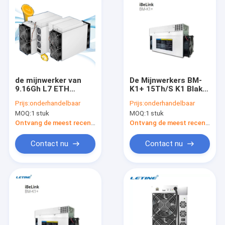
de mijnwerker van
De Mijnwerkers BM-
9.16Gh L7 ETH
K1+ 15Th/S K1 Blake
Scrypt Bitmain Asic
2s-Kadena Algoritme
Prijs:
onderhandelbaar
Prijs:
onderhandelbaar
Antminer 3425W 12V
van CKB KDA iBeLink
MOQ:
1 stuk
MOQ:
1 stuk
Blockchain
Ontvang de meest recente Prijs
Ontvang de meest recente Prijs
Contact nu
Contact nu
Thuis
Producten
Video's