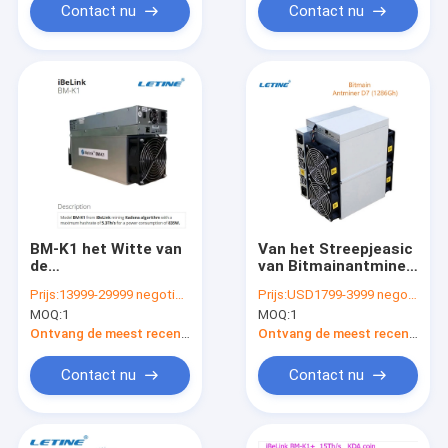
Contact nu
Contact nu
BM-K1 het Witte van
Van het Streepjeasic
de
van Bitmainantminer
Mijnwerkersethernet
D7 1286Gh de
Prijs:
13999-29999 negotiable
Prijs:
USD1799-3999 negotiable
interface for van
Mijnwerker van het de
MOQ:
1
MOQ:
1
74db 12V iBeLink
Mijnwerkersd7 X11
Muntstuk van de
Algoritme
Ontvang de meest recente Prijs
Ontvang de meest recente Prijs
Mijnbouwkadena KDA
Contact nu
Contact nu