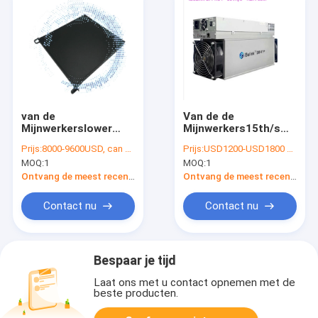
van de
Van de de
Mijnwerkerslower
Mijnwerkers15th/s
consumption for van
Mijnbouw van
Prijs:
8000-9600USD, can be negotiate
Prijs:
USD1200-USD1800 negotiable
12V ETH enz. 240W
Ibelinkbm K1+ het
MOQ:
1
MOQ:
1
Jas het
Algoritmemijnwerker
Huismijnbouw
2250w van Kadena
Ontvang de meest recente Prijs
Ontvang de meest recente Prijs
Contact nu
Contact nu
Bespaar je tijd
Laat ons met u contact opnemen met de
beste producten.