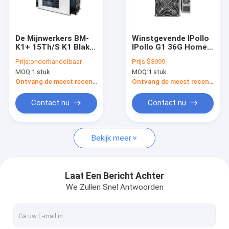
Over ons
Fabriekstocht
De Mijnwerkers BM-
Winstgevende IPollo
K1+ 15Th/S K1 Blake
IPollo G1 36G Home
Kwaliteitscontrole
2s-Kadena Algoritme
Asic Miner
Prijs:
onderhandelbaar
Prijs:
$3999
van CKB KDA iBeLink
Cuckatoo32
MOQ:
1 stuk
MOQ:
1 stuk
Algoritme 2800W
Neem contact met ons op
Ontvang de meest recente Prijs
Ontvang de meest recente Prijs
Nieuws
Contact nu
Contact nu
Gevallen
Bekijk meer
Bitmain asic antminer
Laat Een Bericht Achter
We Zullen Snel Antwoorden
De Mijnwerker van Kaspaasic
IJseriver Asic Miner