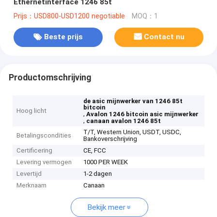
Ethernetinterface 1246 85t
Prijs：USD800-USD1200 negotiable
MOQ：1
Beste prijs
Contact nu
Productomschrijving
de asic mijnwerker van 1246 85t
bitcoin
Hoog licht
,
Avalon 1246 bitcoin asic mijnwerker
,
canaan avalon 1246 85t
T/T, Western Union, USDT, USDC,
Betalingscondities
Bankoverschrijving
Certificering
CE, FCC
Levering vermogen
1000 PER WEEK
Levertijd
1-2 dagen
Merknaam
Canaan
Bekijk meer