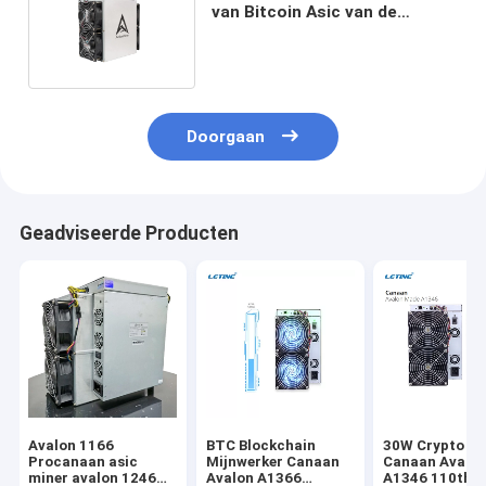
van Bitcoin Asic van de
Ethernetinterface 1246 85t
Doorgaan
Geadviseerde Producten
Avalon 1166
BTC Blockchain
30W Crypto va
Procanaan asic
Mijnwerker Canaan
Canaan Avalon
miner avalon 1246
Avalon A1366
A1346 110th 