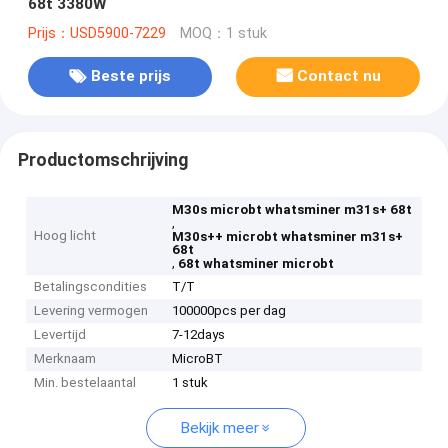
68t 3380W
Prijs：USD5900-7229
MOQ：1 stuk
Beste prijs
Contact nu
Productomschrijving
M30s microbt whatsminer m31s+ 68t
,
Hoog licht
M30s++ microbt whatsminer m31s+
68t
,
68t whatsminer microbt
Betalingscondities
T/T
Levering vermogen
100000pcs per dag
Levertijd
7-12days
Merknaam
MicroBT
Min. bestelaantal
1 stuk
Bekijk meer