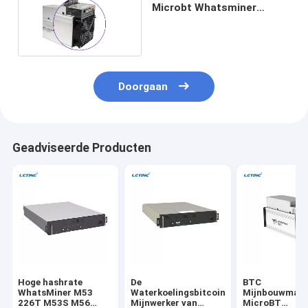
Microbt Whatsminer
M31s+ 68t 3380W
Doorgaan
Geadviseerde Producten
Hoge hashrate
De
BTC
WhatsMiner M53
Waterkoelingsbitcoin
Mijnbouwmach
226T M53S M56
Mijnwerker van
MicroBT