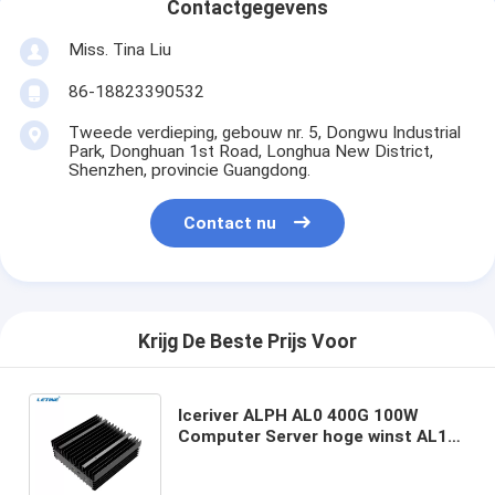
Contactgegevens
Miss. Tina Liu
86-18823390532
Tweede verdieping, gebouw nr. 5, Dongwu Industrial
Park, Donghuan 1st Road, Longhua New District,
Shenzhen, provincie Guangdong.
Contact nu
Krijg De Beste Prijs Voor
Iceriver ALPH AL0 400G 100W
Computer Server hoge winst AL1
15.6T AL1 Pro 16.6T Alephium
Model Lage prijs AL BOX II