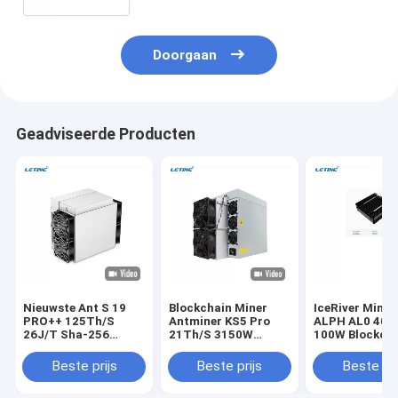
Doorgaan
Geadviseerde Producten
Nieuwste Ant S 19
Blockchain Miner
IceRiver Minin
PRO++ 125Th/S
Antminer KS5 Pro
ALPH AL0 400
26J/T Sha-256
21Th/S 3150W
100W Blockch
Algorithme BTC
150J/T KHeavyHash-
Crypto Asic-
Machine
algoritme KAS Asic
mijnwerker
Beste prijs
Beste prijs
Beste pri
Miner voor mijnbouw
Kaspa Antminer KS5