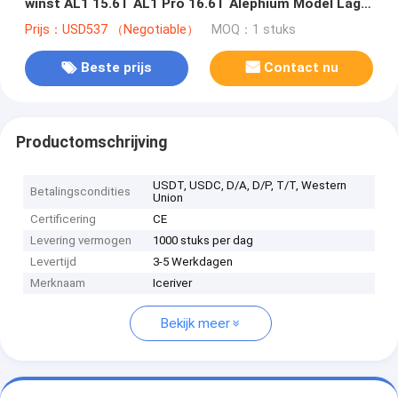
winst AL1 15.6T AL1 Pro 16.6T Alephium Model Lage
prijs AL BOX II
Prijs：USD537 （Negotiable）
MOQ：1 stuks
Beste prijs
Contact nu
Productomschrijving
USDT, USDC, D/A, D/P, T/T, Western
Betalingscondities
Union
Certificering
CE
Levering vermogen
1000 stuks per dag
Levertijd
3-5 Werkdagen
Merknaam
Iceriver
Bekijk meer