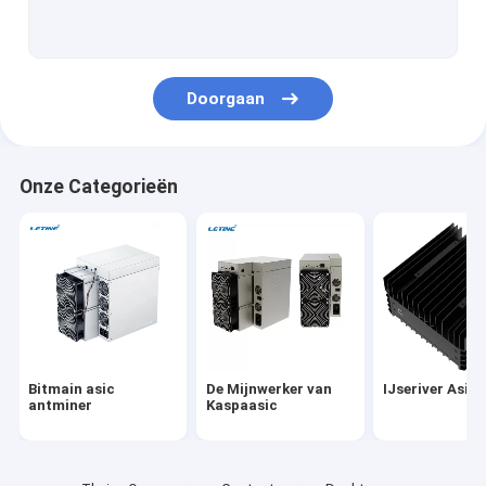
Microbt whatsminer
Nieuwe Asic Miner
Doorgaan
De Mijnwerker van Goldshellasic
Jasmijnwerker
Onze Categorieën
Kanaän Avalon Mijnwerker
De Mijnwerker van Innosiliconasic
iBeLink Mijnwerker
Mijnwerker Graphic Card
Bitmain asic
De Mijnwerker van
IJseriver Asic
gpu-mijnbouwinstallatie
antminer
Kaspaasic
Harde schijfmijnbouw