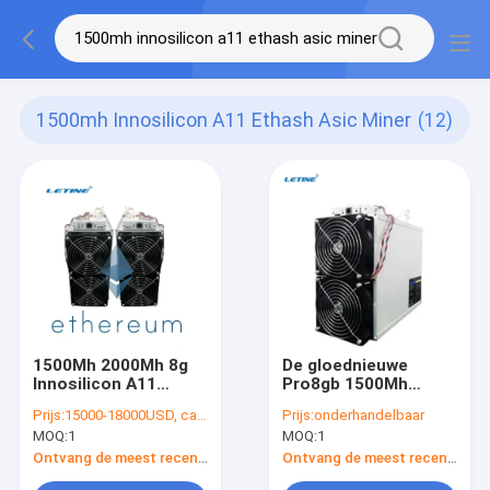
1500mh Innosilicon A11 Ethash Asic Miner
(12)
1500Mh 2000Mh 8g
De gloednieuwe
Innosilicon A11
Pro8gb 1500Mh
Proethminer 2500W
Voordelige Asic
Prijs:
15000-18000USD, can be negotiate
Prijs:
onderhandelbaar
Mijnwerker van
MOQ:
1
MOQ:
1
Innosilicon A11
Ontvang de meest recente Prijs
Ontvang de meest recente Prijs