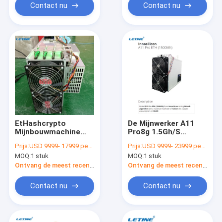
Contact nu
Contact nu
EtHashcrypto
De Mijnwerker A11
Mijnbouwmachine
Pro8g 1.5Gh/S
Innosilicon A11
1500Mh Hashrate
Prijs:
USD 9999- 17999 per piece
Prijs:
USD 9999- 23999 per piece
Pro8gb Eth 2000Mh
van Innosiliconasic
MOQ:
1 stuk
MOQ:
1 stuk
1500Mh
Ontvang de meest recente Prijs
Ontvang de meest recente Prijs
Contact nu
Contact nu