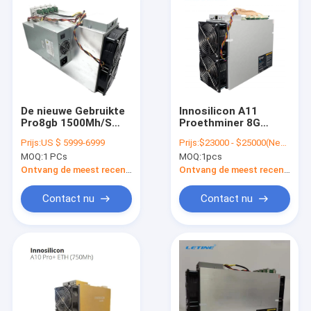
De nieuwe Gebruikte
Innosilicon A11
Pro8gb 1500Mh/S
Proethminer 8G
2350W Ethash ETH
2000Mh 1500Mh
Prijs:
US $ 5999-6999
Prijs:
$23000 - $25000(Negotiable)
enz. Mijnwerker
2350W
MOQ:
1 PCs
MOQ:
1pcs
Blockchain Mining
Machine van A11
Ontvang de meest recente Prijs
Ontvang de meest recente Prijs
Contact nu
Contact nu
Thuis
Producten
Video's