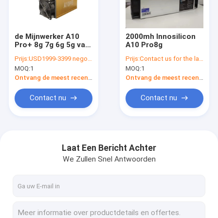
Over ons
Fabriekstocht
de Mijnwerker A10
2000mh Innosilicon
Pro+ 8g 7g 6g 5g van
A10 Pro8g
Kwaliteitscontrole
750Mh 720Mh
Prijs:
USD1999-3399 negotiable
Prijs:
Contact us for the latest price
Innosilicon Asic
MOQ:
1
MOQ:
1
Neem contact met ons op
Ontvang de meest recente Prijs
Ontvang de meest recente Prijs
Nieuws
Contact nu
Contact nu
Gevallen
Laat Een Bericht Achter
We Zullen Snel Antwoorden
Bitmain asic antminer
De Mijnwerker van Kaspaasic
IJseriver Asic Miner