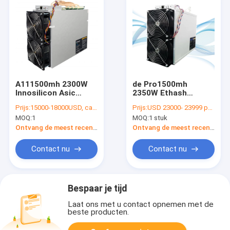
A111500mh 2300W
de Pro1500mh
Innosilicon Asic
2350W Ethash
Mijnwerker Ethernet
Ethernet Mijnwerker
Prijs:
15000-18000USD, can be negotiate
Prijs:
USD 23000- 23999 per piece
Interface
Innosilicon A10 5g
MOQ:
1
MOQ:
1 stuk
Innosilicon A10 Pros
van 8G 1.5Gh/S Asic
Ontvang de meest recente Prijs
Ontvang de meest recente Prijs
Innosilicon A11
Contact nu
Contact nu
Bespaar je tijd
Laat ons met u contact opnemen met de
beste producten.