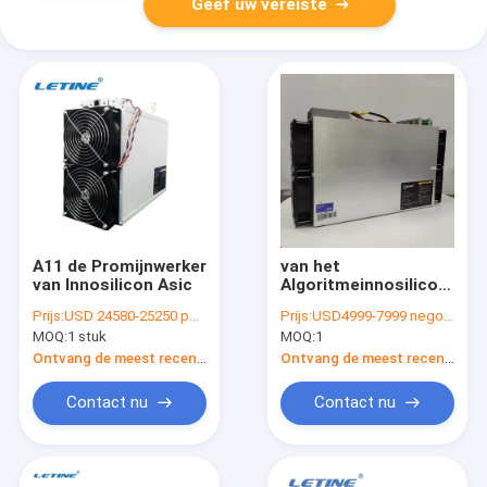
Geef uw vereiste
A11 de Promijnwerker
van het
van Innosilicon Asic
Algoritmeinnosilicon
Asic van 1500Mh
Prijs:
USD 24580-25250 per piece
Prijs:
USD4999-7999 negotiable
EtHash de Mijnwerker
MOQ:
1 stuk
MOQ:
1
A11 Pro8g
Ontvang de meest recente Prijs
Ontvang de meest recente Prijs
Contact nu
Contact nu