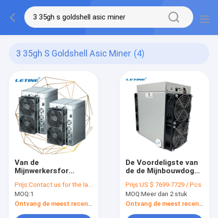
3 35gh S Goldshell Asic Miner
(4)
Van de
De Voordeligste van
Mijnwerkersfor
de de Mijnbouwdoge
mining LTC van LT6
van Goldshell Lt6
Prijs:
Contact us for the latest price
Prijs:
US $ 7699-7729 / Pcs
3.35Gh/S Scrypt
3.35Gh/s 3200w
MOQ:
1
MOQ:
Meer dan 2 stuk
Goldshell Asic de
Mijnwerker Goldshell
Dogemuntstuk
Lt 5 Progoldshell Mini
Ontvang de meest recente Prijs
Ontvang de meest recente Prijs
Doge van Ltc