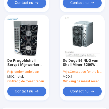
Contact nu
Contact nu
De Progoldshell
De Dogelt6 NLG van
Scrypt Mijnwerker
Shell Miner 3200W
Mini Doge Litecoin
LTC van het
Prijs:
onderhandelbaar
Prijs:
Contact us for the latest price
Dogecoin van LT6
Scryptalgoritme
MOQ:
1 stuk
MOQ:
1
LT5 LT5
Gouden Mijnwerker
3.35G
Ontvang de meest recente Prijs
Ontvang de meest recente Prijs
Contact nu
Contact nu