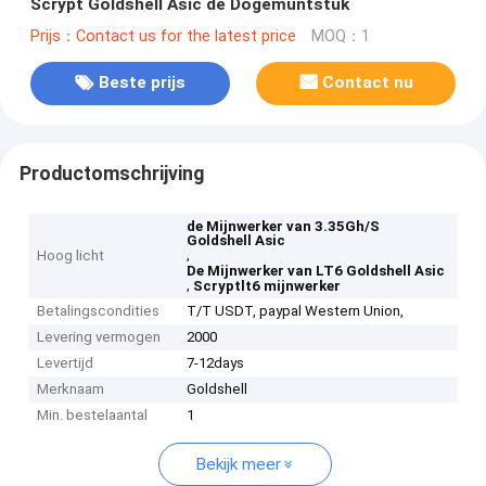
Scrypt Goldshell Asic de Dogemuntstuk
Prijs：Contact us for the latest price
MOQ：1
Beste prijs
Contact nu
Productomschrijving
de Mijnwerker van 3.35Gh/S
Goldshell Asic
,
Hoog licht
De Mijnwerker van LT6 Goldshell Asic
,
Scryptlt6 mijnwerker
Betalingscondities
T/T USDT, paypal Western Union,
Levering vermogen
2000
Levertijd
7-12days
Merknaam
Goldshell
Min. bestelaantal
1
Bekijk meer