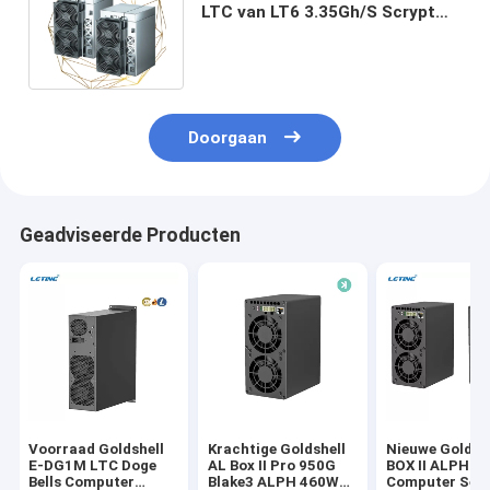
LTC van LT6 3.35Gh/S Scrypt
Goldshell Asic de
Dogemuntstuk
Doorgaan
Geadviseerde Producten
Voorraad Goldshell
Krachtige Goldshell
Nieuwe Goldsh
E-DG1M LTC Doge
AL Box II Pro 950G
BOX II ALPH
Bells Computer
Blake3 ALPH 460W
Computer Serv