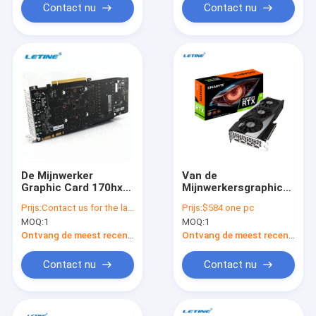
Contact nu
Contact nu
De Mijnwerker
Van de
Graphic Card 170hx
Mijnwerkersgraphic
162Mh/S 90hx 50hx
card van LHR niet
Prijs:
Contact us for the latest price
Prijs:
$584 one pc
30hx van 8GB GPU
ETH GIGABYTE
MOQ:
1
MOQ:
1
GeForce RTX 3060
GOKKEN OC 12G
Ontvang de meest recente Prijs
Ontvang de meest recente Prijs
Hashrate 48M
Contact nu
Contact nu