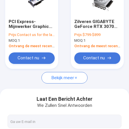
Over ons
Fabriekstocht
PCI Express-
Zilveren GIGABYTE
Mijnwerker Graphic
GeForce RTX 3070
Kwaliteitscontrole
Card NVIDIA GeForce
Ti-Visieoc 8G rtx van
Prijs:
Contact us for the latest price
Prijs:
$799-$899
RTX 3080 10G 8pin
Graphic Card van de
MOQ:
1
MOQ:
1
Kleurenmijnwerker
Neem contact met ons op
grafische kaart 3070
Ontvang de meest recente Prijs
Ontvang de meest recente Prijs
Nieuws
Contact nu
Contact nu
Gevallen
Bekijk meer
Bitmain asic antminer
Laat Een Bericht Achter
We Zullen Snel Antwoorden
De Mijnwerker van Kaspaasic
IJseriver Asic Miner