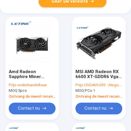
Geef uw vereiste
Amd Radeon
MSI AMD Radeon RX
Sapphire Miner
6600 XT-GDDR6 Vga
Graphic Card 6600
van
Prijs:
onderhandelbaar
Prijs:
USD465-659（Negotiable）
XT 8GB 16Gbps met
Mijnwerkersgraphic
MOQ:
5pcs
MOQ:
PCs 1
128 bits
card 2X 8G Kaart met
128 bits
Ontvang de meest recente Prijs
Ontvang de meest recente Prijs
Contact nu
Contact nu