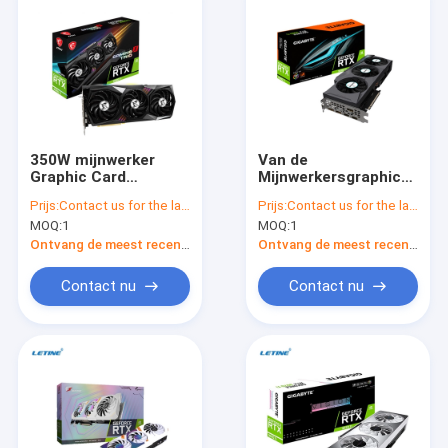
350W mijnwerker
Van de
Graphic Card
Mijnwerkersgraphic
GeForce RTX 3080
card van ETH LTC
Prijs:
Contact us for the latest price
Prijs:
Contact us for the latest price
Ti-GOKKEN X TRIO
ZEC GIGABYTE
MOQ:
1
MOQ:
1
12GB GDDR6X
GeForce RTX 3080 Ti
EAGLE OC 12G
Ontvang de meest recente Prijs
Ontvang de meest recente Prijs
Contact nu
Contact nu
Thuis
Producten
Video's