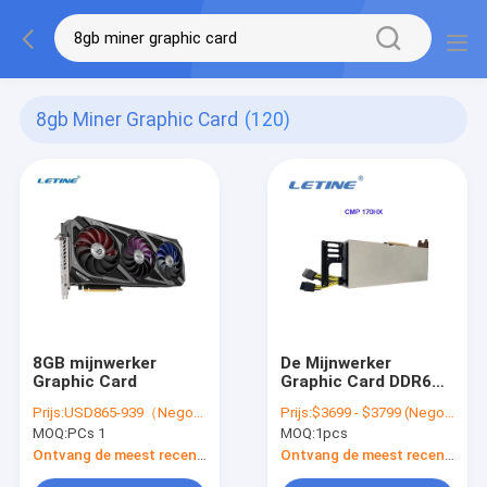
8gb Miner Graphic Card
(120)
8GB mijnwerker
De Mijnwerker
Graphic Card
Graphic Card DDR6
HBM2 GPU 90HX van
Prijs:
USD865-939（Negotiable）
Prijs:
$3699 - $3799 (Negotiable)
CMP 170HX 8GB
MOQ:
PCs 1
MOQ:
1pcs
Ontvang de meest recente Prijs
Ontvang de meest recente Prijs