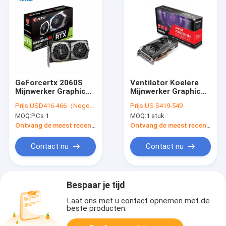
GeForcertx 2060S
Ventilator Koelere
Mijnwerker Graphic
Mijnwerker Graphic
Card GDDR6 2060
Card Sapphire Rx
Prijs:
USD416-466（Negotiable）
Prijs:
US $419-549
met 256 bits Super
6600xt Nitro+ 8gb
MOQ:
PCs 1
MOQ:
1 stuk
8GB
Gddr6 met 128 bits
Ontvang de meest recente Prijs
Ontvang de meest recente Prijs
Contact nu
Contact nu
Bespaar je tijd
Laat ons met u contact opnemen met de
beste producten.