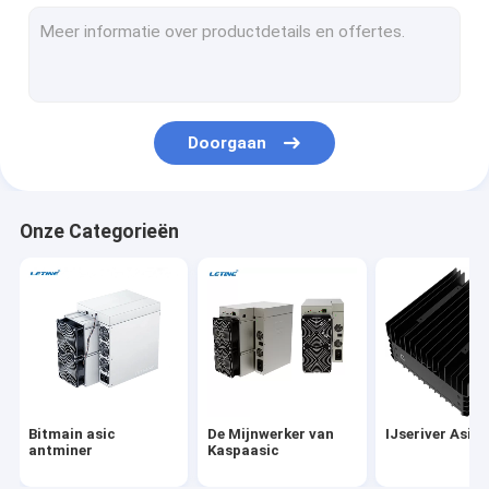
Microbt whatsminer
Nieuwe Asic Miner
De Mijnwerker van Goldshellasic
Doorgaan
Jasmijnwerker
Kanaän Avalon Mijnwerker
Onze Categorieën
De Mijnwerker van Innosiliconasic
iBeLink Mijnwerker
Mijnwerker Graphic Card
gpu-mijnbouwinstallatie
Bitmain asic
De Mijnwerker van
IJseriver Asic
Harde schijfmijnbouw
antminer
Kaspaasic