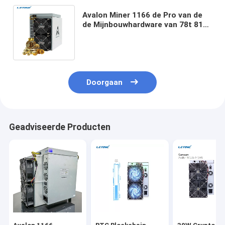
Avalon Miner 1166 de Pro van de
de Mijnbouwhardware van 78t 81t
75t 75db 3400W Asic Mijnwerker
Bitcoin van Asic
Doorgaan
Geadviseerde Producten