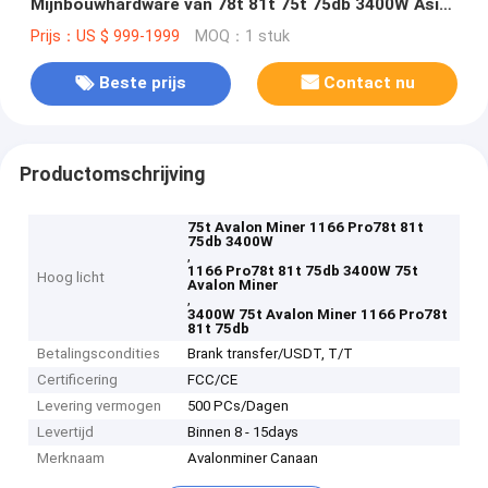
Mijnbouwhardware van 78t 81t 75t 75db 3400W Asic
Mijnwerker Bitcoin van Asic
Prijs：US $ 999-1999
MOQ：1 stuk
Beste prijs
Contact nu
Productomschrijving
75t Avalon Miner 1166 Pro78t 81t
75db 3400W
,
1166 Pro78t 81t 75db 3400W 75t
Hoog licht
Avalon Miner
,
3400W 75t Avalon Miner 1166 Pro78t
81t 75db
Betalingscondities
Brank transfer/USDT, T/T
Certificering
FCC/CE
Levering vermogen
500 PCs/Dagen
Levertijd
Binnen 8 - 15days
Merknaam
Avalonminer Canaan