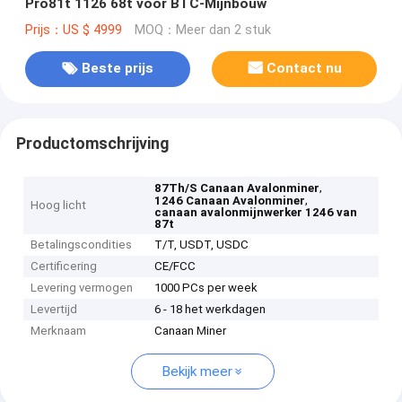
Pro81t 1126 68t voor BTC-Mijnbouw
Prijs：US $ 4999
MOQ：Meer dan 2 stuk
Beste prijs
Contact nu
Productomschrijving
,
87Th/S Canaan Avalonminer
,
1246 Canaan Avalonminer
Hoog licht
canaan avalonmijnwerker 1246 van
87t
Betalingscondities
T/T, USDT, USDC
Certificering
CE/FCC
Levering vermogen
1000 PCs per week
Levertijd
6 - 18 het werkdagen
Merknaam
Canaan Miner
Bekijk meer