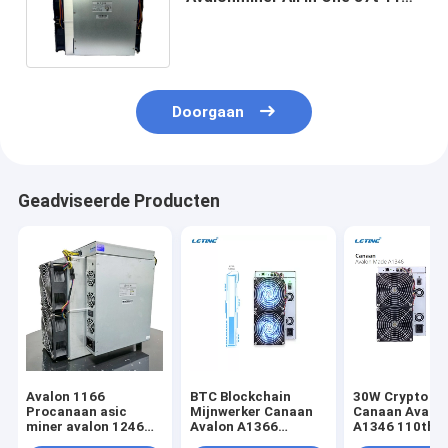
Pro81t 1126 68t voor BTC-
Mijnbouw
Doorgaan
Geadviseerde Producten
Avalon 1166
BTC Blockchain
30W Crypto va
Procanaan asic
Mijnwerker Canaan
Canaan Avalon
miner avalon 1246
Avalon A1366
A1346 110th 
1126 821 741 BTC
120Th/S Sha-256
104T de