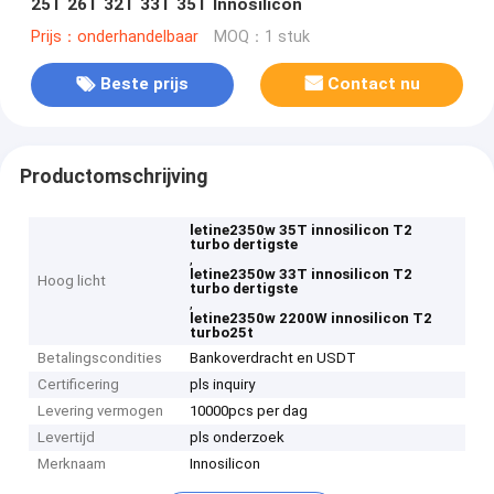
25T 26T 32T 33T 35T Innosilicon
Prijs：onderhandelbaar
MOQ：1 stuk
Beste prijs
Contact nu
Productomschrijving
letine2350w 35T innosilicon T2
turbo dertigste
,
letine2350w 33T innosilicon T2
Hoog licht
turbo dertigste
,
letine2350w 2200W innosilicon T2
turbo25t
Betalingscondities
Bankoverdracht en USDT
Certificering
pls inquiry
Levering vermogen
10000pcs per dag
Levertijd
pls onderzoek
Merknaam
Innosilicon