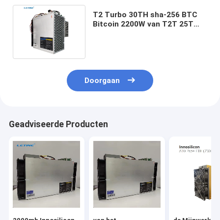
T2 Turbo 30TH sha-256 BTC
Bitcoin 2200W van T2T 25T
26T 32T 33T 35T Innosilicon
Doorgaan
Geadviseerde Producten